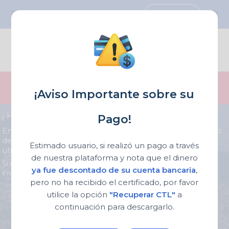
Inicia sesión
En este momento todas las oficinas de registro
se encuentran operando correctamente para
¡Aviso Importante sobre su
expedición de certificados de tradicion
¡ Hemos Mejorado Por Ti !
Pago!
En solo 3 pasos
Consulta, Paga
y
Descarga
tu certificado
de tradicion y libertad, si ya tienes usuario puedes seguir
Estimado usuario, si realizó un pago a través
utilizando los servicios de la forma anterior
de nuestra plataforma y nota que el dinero
Si realizaste el pago y aun no recibes tu certificado, te
ya fue descontado de su cuenta bancaria
,
invitamos a ingresar por la opción
Descargue CTL
pero no ha recibido el certificado, por favor
utilice la opción
"Recuperar CTL"
a
1
2
continuación para descargarlo.
3