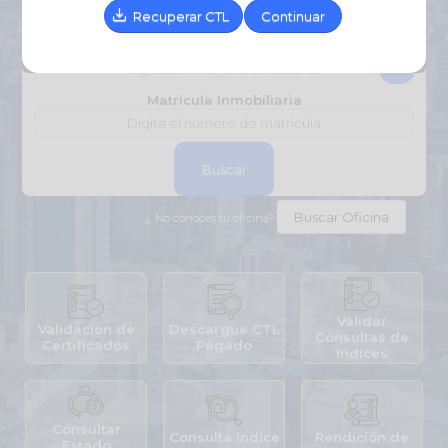
Recuperar CTL
Continuar
Oficina de Registro
Matricula Inmobiliaria
Buscar
Buscar Oficina
¿ No conoces tu oficina?
Validar
Validacion de
Descargue CTL
Consultas de
Certificados
Pagado
Indices
Consultar
Consulta indice
Rendición de
Estado